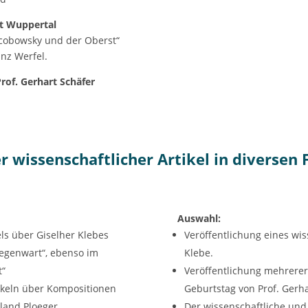
ät Wuppertal
Jacobowsky und der Oberst“
nz Werfel.
rof. Gerhart Schäfer
r wissenschaftlicher Artikel in diversen 
Auswahl:
ls über Giselher Klebes
Veröffentlichung eines wis
egenwart“, ebenso im
Klebe.
t“
Veröffentlichung mehrerer 
tikeln über Kompositionen
Geburtstag von Prof. Gerha
land Ploeger.
Der wissenschaftliche und 