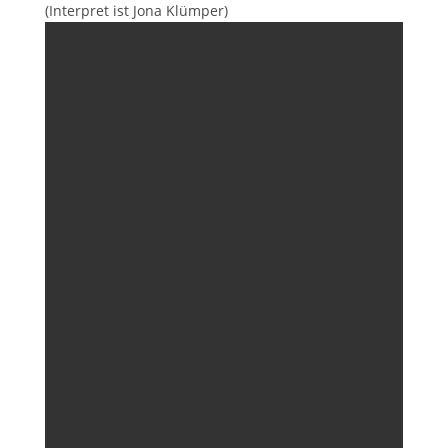
(Interpret ist Jona Klümper)