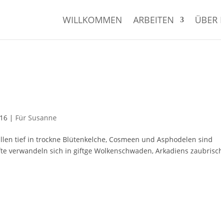
WILLKOMMEN
ARBEITEN
ÜBER 
016
|
Für Susanne
llen tief in trockne Blütenkelche, Cosmeen und Asphodelen sind
fte verwandeln sich in giftge Wolkenschwaden, Arkadiens zaubrisc