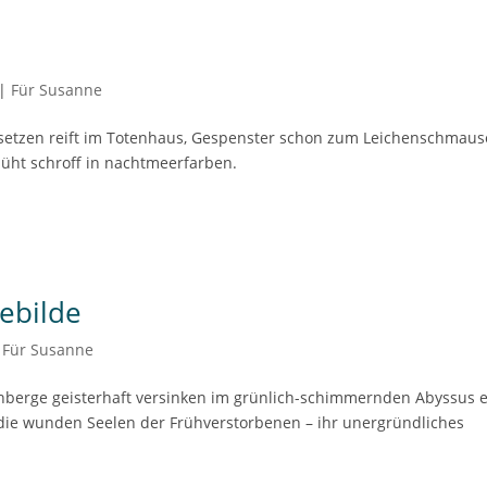
|
Für Susanne
tsetzen reift im Totenhaus, Gespenster schon zum Leichenschmaus
glüht schroff in nachtmeerfarben.
ebilde
|
Für Susanne
nberge geisterhaft versinken im grünlich-schimmernden Abyssus 
 die wunden Seelen der Frühverstorbenen – ihr unergründliches