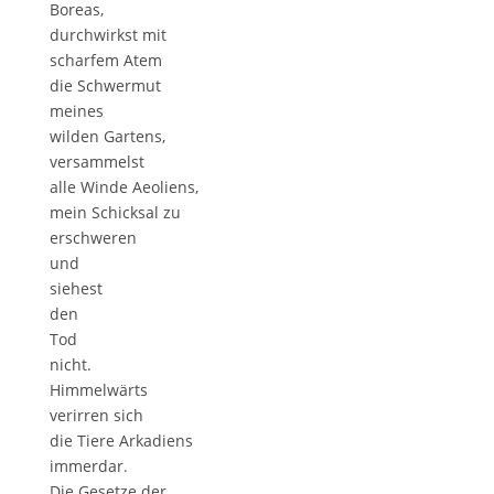
Boreas,
durchwirkst mit
scharfem Atem
die Schwermut
meines
wilden Gartens,
versammelst
alle Winde Aeoliens,
mein Schicksal zu
erschweren
und
siehest
den
Tod
nicht.
Himmelwärts
verirren sich
die Tiere Arkadiens
immerdar.
Die Gesetze der